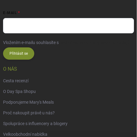
E-MAIL
Vložením e-mailu souhlasíte s
podmínkami ochrany osobních údajů
Přihlásit se
O NÁS
Cesta recenzí
O Day Spa Shopu
Podporujeme Mary's Meals
Proč nakoupit právě u nás?
Spolupráce s influencery a blogery
Velkoobchodní nabídka