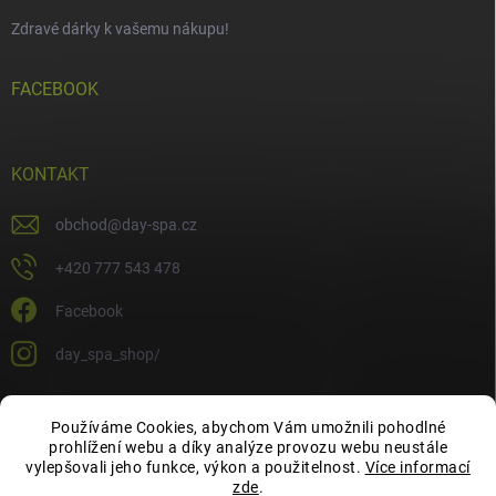
Zdravé dárky k vašemu nákupu!
FACEBOOK
KONTAKT
obchod
@
day-spa.cz
+420 777 543 478
Facebook
day_spa_shop/
Používáme Cookies, abychom Vám umožnili pohodlné
OCHRANA OSOBNÍCH ÚDAJŮ
prohlížení webu a díky analýze provozu webu neustále
vylepšovali jeho funkce, výkon a použitelnost.
Více informací
zde
.