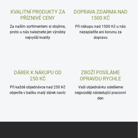
KVALITNÍ PRODUKTY ZA
DOPRAVA ZDARMA NAD
PŘÍZNIVÉ CENY
1500 KČ
Za naším sortimentem si stojíme,
Při nákupu nad 1500 Kč u nás
proto u nás naleznete jen výrobky
nezaplatíte ani korunu za
nejvyšší kvality
dopravu
DÁREK K NÁKUPU OD
ZBOŽÍ POSÍLÁME
250 KČ
OPRAVDU RYCHLE
Při každé objednávce nad 250 Kč
Vaši objednávku odešleme
objevíte v balíku malý dárek navíc
nejpozději následující pracovní
den
Z
á