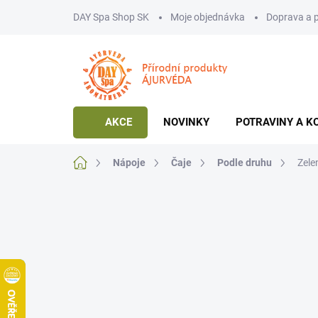
Přejít
DAY Spa Shop SK
Moje objednávka
Doprava a 
na
obsah
AKCE
NOVINKY
POTRAVINY A K
Domů
Nápoje
Čaje
Podle druhu
Zele