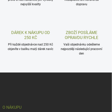
nejvyšší kvality
dopravu
DÁREK K NÁKUPU OD
ZBOŽÍ POSÍLÁME
250 KČ
OPRAVDU RYCHLE
Při každé objednávce nad 250 Kč
Vaši objednávku odešleme
objevíte v balíku malý dárek navíc
nejpozději následující pracovní
den
Z
á
p
a
t
í
O NÁKUPU