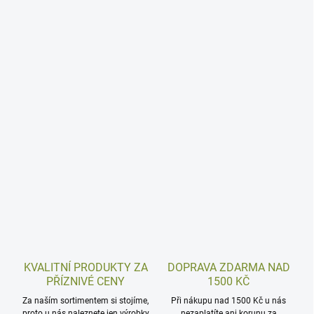
KVALITNÍ PRODUKTY ZA
DOPRAVA ZDARMA NAD
PŘÍZNIVÉ CENY
1500 KČ
Za naším sortimentem si stojíme,
Při nákupu nad 1500 Kč u nás
proto u nás naleznete jen výrobky
nezaplatíte ani korunu za