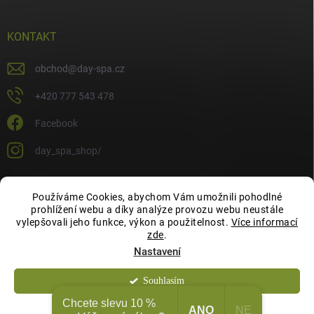
KONTAKT
obchod
@
day-spa.cz
+420 777 543 478
Facebook
day_spa_shop/
Používáme Cookies, abychom Vám umožnili pohodlné
OCHRANA OSOBNÍCH ÚDAJŮ
prohlížení webu a díky analýze provozu webu neustále
vylepšovali jeho funkce, výkon a použitelnost.
Více informací
zde
.
Nastavení
Souhlasím
Copyright 2026
Day Spa Shop
. Všechna práva vyhrazena.
Chcete slevu 10 %
ANO
NE
Odmítnout