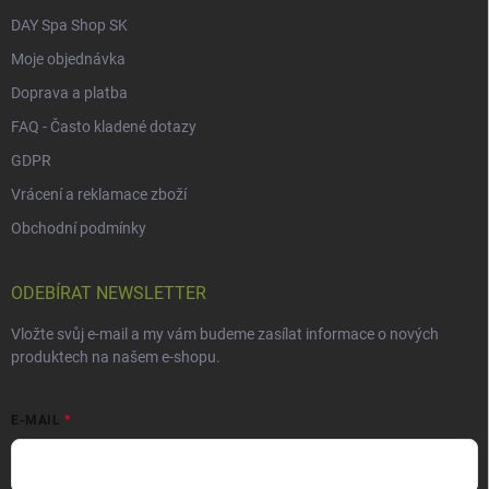
DAY Spa Shop SK
Moje objednávka
Doprava a platba
FAQ - Často kladené dotazy
GDPR
Vrácení a reklamace zboží
Obchodní podmínky
ODEBÍRAT NEWSLETTER
Vložte svůj e-mail a my vám budeme zasílat informace o nových
produktech na našem e-shopu.
E-MAIL