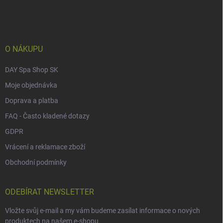
p
a
t
í
O NÁKUPU
DAY Spa Shop SK
Moje objednávka
Doprava a platba
FAQ - Často kladené dotazy
GDPR
Vrácení a reklamace zboží
Obchodní podmínky
ODEBÍRAT NEWSLETTER
Vložte svůj e-mail a my vám budeme zasílat informace o nových
produktech na našem e-shopu.