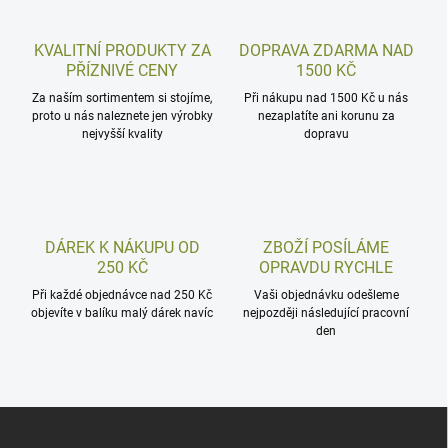
KVALITNÍ PRODUKTY ZA
DOPRAVA ZDARMA NAD
PŘÍZNIVÉ CENY
1500 KČ
Za naším sortimentem si stojíme,
Při nákupu nad 1500 Kč u nás
proto u nás naleznete jen výrobky
nezaplatíte ani korunu za
nejvyšší kvality
dopravu
DÁREK K NÁKUPU OD
ZBOŽÍ POSÍLÁME
250 KČ
OPRAVDU RYCHLE
Při každé objednávce nad 250 Kč
Vaši objednávku odešleme
objevíte v balíku malý dárek navíc
nejpozději následující pracovní
den
Z
á