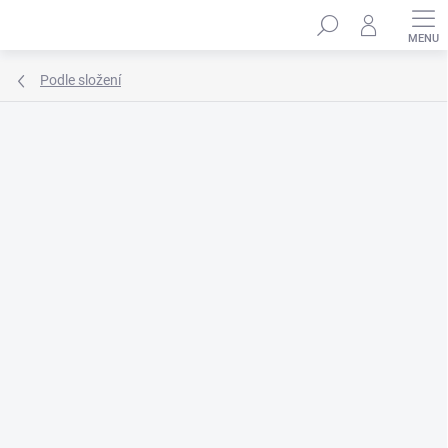
Přejít
Hledat
na
obsah
Podle složení