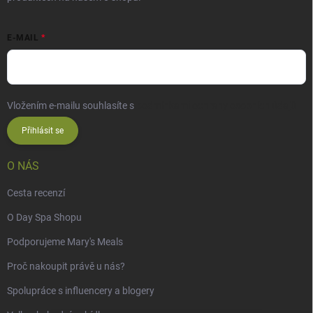
E-MAIL
Vložením e-mailu souhlasíte s
podmínkami ochrany osobních údajů
Přihlásit se
O NÁS
Cesta recenzí
O Day Spa Shopu
Podporujeme Mary's Meals
Proč nakoupit právě u nás?
Spolupráce s influencery a blogery