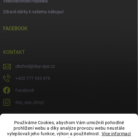
Velkoobchodní nabídka
Zdravé dárky k vašemu nákupu!
FACEBOOK
KONTAKT
obchod
@
day-spa.cz
+420 777 543 478
Facebook
day_spa_shop/
Používáme Cookies, abychom Vám umožnili pohodlné
OCHRANA OSOBNÍCH ÚDAJŮ
prohlížení webu a díky analýze provozu webu neustále
vylepšovali jeho funkce, výkon a použitelnost.
Více informací