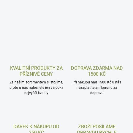
KVALITNÍ PRODUKTY ZA
DOPRAVA ZDARMA NAD
PŘÍZNIVÉ CENY
1500 KČ
Za naším sortimentem si stojíme,
Při nákupu nad 1500 Kč u nás
proto u nás naleznete jen výrobky
nezaplatíte ani korunu za
nejvyšší kvality
dopravu
DÁREK K NÁKUPU OD
ZBOŽÍ POSÍLÁME
250 KČ
OPRAVDU RYCHLE