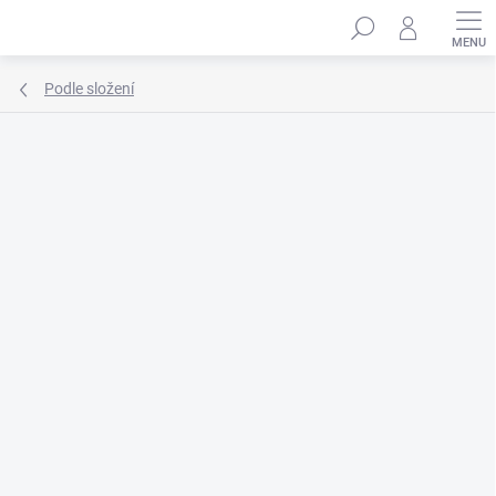
Přejít
Hledat
na
obsah
Podle složení