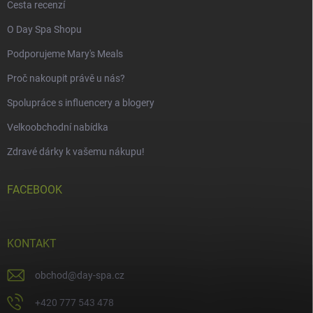
Cesta recenzí
O Day Spa Shopu
Podporujeme Mary's Meals
Proč nakoupit právě u nás?
Spolupráce s influencery a blogery
Velkoobchodní nabídka
Zdravé dárky k vašemu nákupu!
FACEBOOK
KONTAKT
obchod
@
day-spa.cz
+420 777 543 478