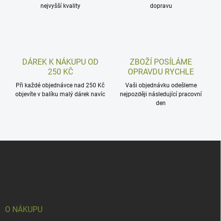
nejvyšší kvality
dopravu
DÁREK K NÁKUPU OD
ZBOŽÍ POSÍLÁME
250 KČ
OPRAVDU RYCHLE
Při každé objednávce nad 250 Kč
Vaši objednávku odešleme
objevíte v balíku malý dárek navíc
nejpozději následující pracovní
den
Z
á
p
a
t
í
O NÁKUPU