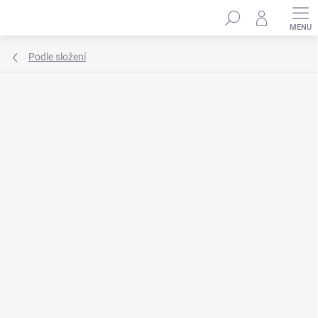
Přejít
Hledat
na
obsah
Podle složení