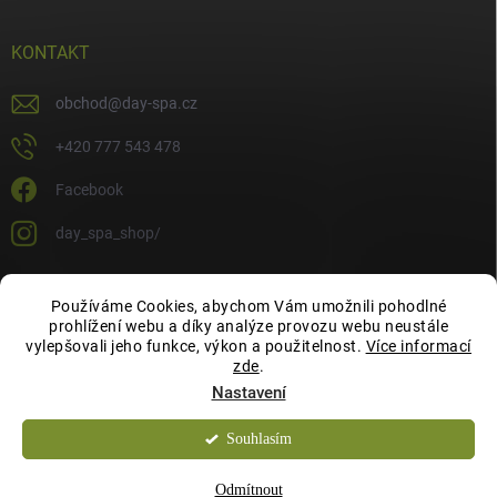
KONTAKT
obchod
@
day-spa.cz
+420 777 543 478
Facebook
day_spa_shop/
Používáme Cookies, abychom Vám umožnili pohodlné
OCHRANA OSOBNÍCH ÚDAJŮ
prohlížení webu a díky analýze provozu webu neustále
vylepšovali jeho funkce, výkon a použitelnost.
Více informací
zde
.
Nastavení
Souhlasím
Copyright 2026
Day Spa Shop
. Všechna práva vyhrazena.
Chcete slevu 10 %
ANO
NE
Odmítnout
na Váš první nákup?