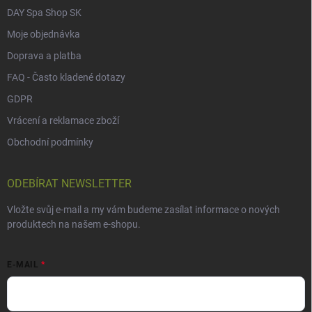
DAY Spa Shop SK
Moje objednávka
Doprava a platba
FAQ - Často kladené dotazy
GDPR
Vrácení a reklamace zboží
Obchodní podmínky
ODEBÍRAT NEWSLETTER
Vložte svůj e-mail a my vám budeme zasílat informace o nových
produktech na našem e-shopu.
E-MAIL