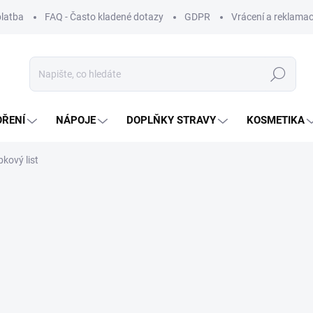
platba
FAQ - Často kladené dotazy
GDPR
Vrácení a reklamac
Hledat
OŘENÍ
NÁPOJE
DOPLŇKY STRAVY
KOSMETIKA
kový list