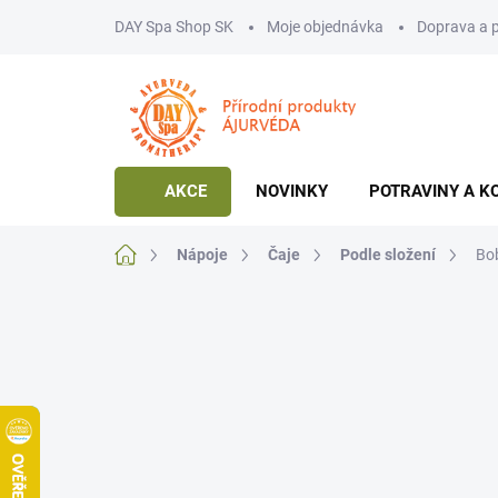
Přejít
DAY Spa Shop SK
Moje objednávka
Doprava a 
na
obsah
AKCE
NOVINKY
POTRAVINY A K
Domů
Nápoje
Čaje
Podle složení
Bob