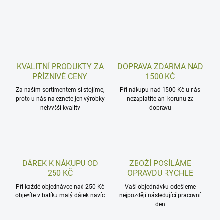
KVALITNÍ PRODUKTY ZA
DOPRAVA ZDARMA NAD
PŘÍZNIVÉ CENY
1500 KČ
Za naším sortimentem si stojíme,
Při nákupu nad 1500 Kč u nás
proto u nás naleznete jen výrobky
nezaplatíte ani korunu za
nejvyšší kvality
dopravu
DÁREK K NÁKUPU OD
ZBOŽÍ POSÍLÁME
250 KČ
OPRAVDU RYCHLE
Při každé objednávce nad 250 Kč
Vaši objednávku odešleme
objevíte v balíku malý dárek navíc
nejpozději následující pracovní
den