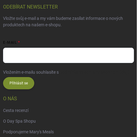
ODEBÍRAT NEWSLETTER
Vložte svůj e-mail a my vám budeme zasílat informace o nových
produktech na našem e-shopu.
E-MAIL
Vložením e-mailu souhlasíte s
podmínkami ochrany osobních údajů
Přihlásit se
O NÁS
Cesta recenzí
O Day Spa Shopu
Podporujeme Mary's Meals