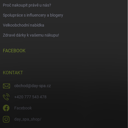
Proč nakoupit právě u nás?
Spolupráce s influencery a blogery
Velkoobchodní nabídka
Zdravé dárky k vašemu nákupu!
FACEBOOK
KONTAKT
obchod
@
day-spa.cz
+420 777 543 478
Facebook
day_spa_shop/