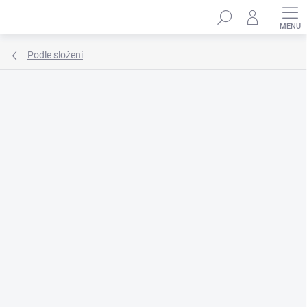
Přejít
Hledat
na
obsah
Podle složení