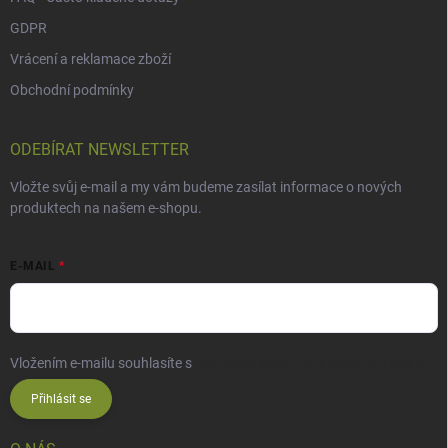
GDPR
Vrácení a reklamace zboží
Obchodní podmínky
ODEBÍRAT NEWSLETTER
Vložte svůj e-mail a my vám budeme zasílat informace o nových
produktech na našem e-shopu.
E-MAIL
Vložením e-mailu souhlasíte s
podmínkami ochrany osobních údajů
Přihlásit se