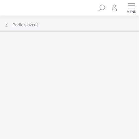
Přejít
Hledat
na
obsah
Podle složení