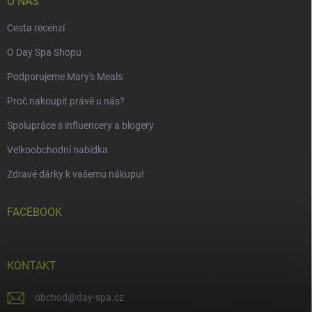
O NÁS
Cesta recenzí
O Day Spa Shopu
Podporujeme Mary's Meals
Proč nakoupit právě u nás?
Spolupráce s influencery a blogery
Velkoobchodní nabídka
Zdravé dárky k vašemu nákupu!
FACEBOOK
KONTAKT
obchod
@
day-spa.cz