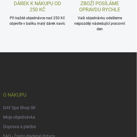
DÁREK K NÁKUPU OD
ZBOŽÍ POSÍLÁME
250 KČ
OPRAVDU RYCHLE
Při každé objednávce nad 250 Kč
Vaši objednávku odešleme
objevíte v balíku malý dárek navíc
nejpozději následující pracovní
den
Z
á
p
a
t
í
O NÁKUPU
DAY Spa Shop SK
Moje objednávka
Doprava a platba
FAQ - Často kladené dotazy